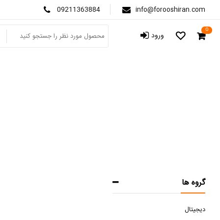
09211363884
info@forooshiran.com
0
ورود
گروه ها
دیجیتال