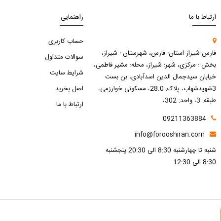
ارتباط با ما
راهنمایی
حساب کاربری
فارس شیراز استان: فارس، شهرستان : شیراز،
سوالات متداول
بخش : مرکزی، شهر: شیراز، محله: مشیر فاطمی،
شرایط سایت
خیابان سیدجمال الدین اسدآبادی، بن بست
3شهیدشهاب، پلاک: 28.0، مسکونی خوارزمی،
اصل بخرید
طبقه: 3، واحد: 302،
ارتباط با ما
09211363884
info@forooshiran.com
شنبه تا چهارشنبه 8:30 الی 20:30 پنجشنبه
8:30 الی 12:30