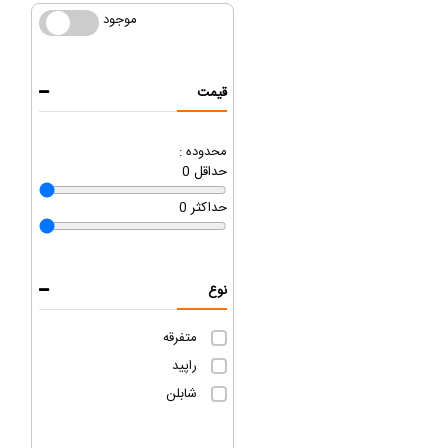
موجود
موجود
قیمت
محدوده :
حداقل
0
حداکثر
0
نوع
متفرقه
راپید
شابلن