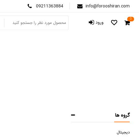
09211363884
info@forooshiran.com
0
ورود
گروه ها
دیجیتال