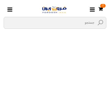
0
زعفران, زرشک, تزئینات
غذا
صفحه اصلی
هایپر مارکت بیگ بگ
کالاهای پخت و پز
زعفران, زرشک, تزئینات غذا