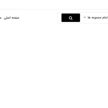
تمام مجموعه ها
صفحه اصلی
م
 و مایع ماشین ظرفش
لی
هایپر مارکت بیگ بگ
شوینده و بهداشتی
پودر و مایع ماشین 