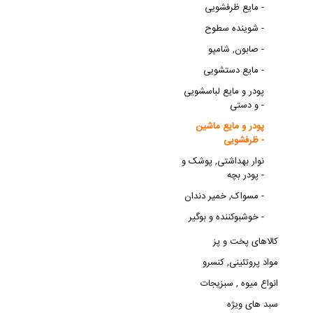
مایع ظرفشویی -
شوینده سطوح -
صابون, شامپو -
مایع دستشویی -
پودر و مایع لباسشویی
و دستی -
پودر و مایع ماشین
ظرفشویی -
نوار بهداشتی, پوشک و
پودر بچه -
مسواک, خمیر دندان -
خوشبوکننده و بوگیر -
کالاهای پخت و پز
مواد پروتئینی, کنسرو
انواع میوه , سبزیجات
سبد های ویژه