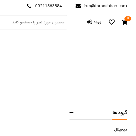
09211363884
info@forooshiran.com
0
ورود
پودر
صفحه اص
گروه ها
دیجیتال