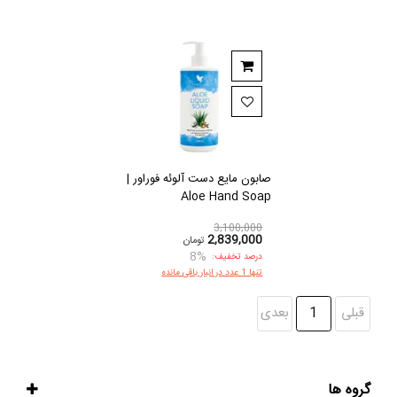
صابون مايع دست آلوئه فوراور |
Aloe Hand Soap
3,100,000
2,839,000
تومان
8%
درصد تخفیف:
تنها 1 عدد در انبار باقی مانده
قبلی
1
بعدی
گروه ها