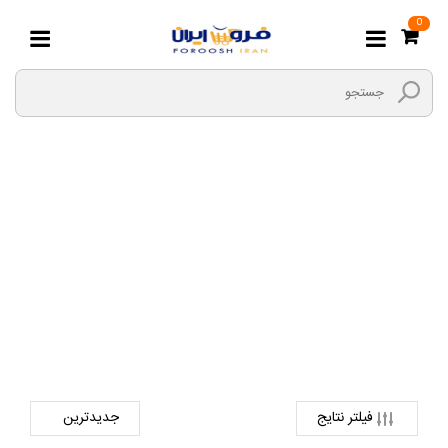
0
صابون, شامپو
صفحه اصلی
هایپر مارکت بیگ بگ
شوینده و بهداشتی
صابون, شامپو
فیلتر نتایج