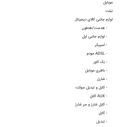
موبایل
تبلت
لوازم جانبی کالای دیجیتال
هدست/هدفون -
لوازم جانبی اپل -
اسپیکر -
مودم ADSL -
بک کاور -
باطری موبایل -
شارژر -
کابل و تبدیل سوکت -
کابل AUX -
کابل شارژ و سر شارژ -
کابل -
تبدیل -