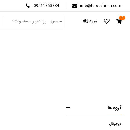
09211363884
info@forooshiran.com
0
ورود
نرم
صفحه
گروه ها
دیجیتال