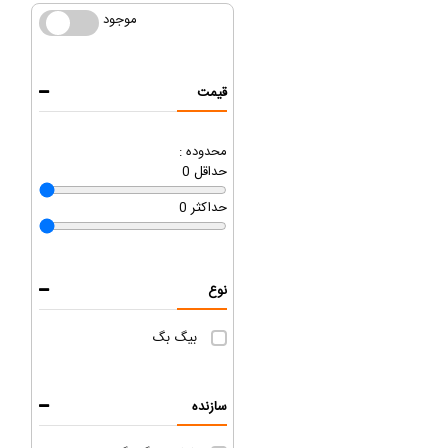
موجود
موجود
قیمت
محدوده :
حداقل
0
حداکثر
0
نوع
بیگ بگ
سازنده