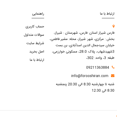
ارتباط با ما
راهنمایی
حساب کاربری
فارس شیراز استان: فارس، شهرستان : شیراز،
سوالات متداول
بخش : مرکزی، شهر: شیراز، محله: مشیر فاطمی،
شرایط سایت
خیابان سیدجمال الدین اسدآبادی، بن بست
3شهیدشهاب، پلاک: 28.0، مسکونی خوارزمی،
اصل بخرید
طبقه: 3، واحد: 302،
ارتباط با ما
09211363884
info@forooshiran.com
شنبه تا چهارشنبه 8:30 الی 20:30 پنجشنبه
8:30 الی 12:30