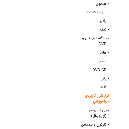
هدفون -
لوازم الکترنیک -
رادیو -
کیف -
دستگاه دیجیتال و
DVD -
هارد -
موبایل -
DVD CD -
پاور -
کاغذ -
نرم افزار کاربردی
وآموزشی -
بازی کامپیوتر
(اورجینال) -
کارتون وانیمیشن -