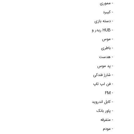
مموری -
کیبرد -
دسته بازی -
ریدر و HUB -
موس -
باطری -
هدست -
پد موس -
شارژ فندکی -
فن لپ تاپ -
FM -
کابل اندروید -
پاور بانک -
متفرقه -
مودم -