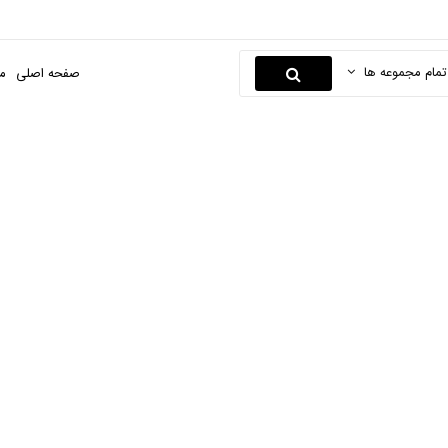
تمام مجموعه ها
صفحه اصلی
م
غلط گیر
صفحه اصلی
نوشت افزار و لوازم التحریر
پاک کن
غلط گیر