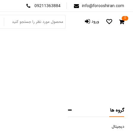
09211363884
info@forooshiran.com
0
ورود
گروه ها
دیجیتال