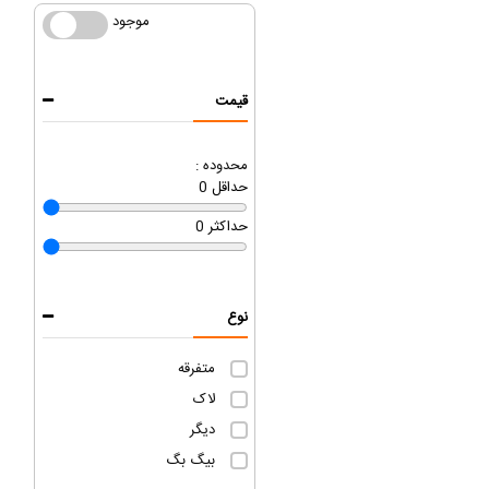
موجود
موجود
قیمت
محدوده :
حداقل
0
حداکثر
0
نوع
متفرقه
لاک
دیگر
بیگ بگ