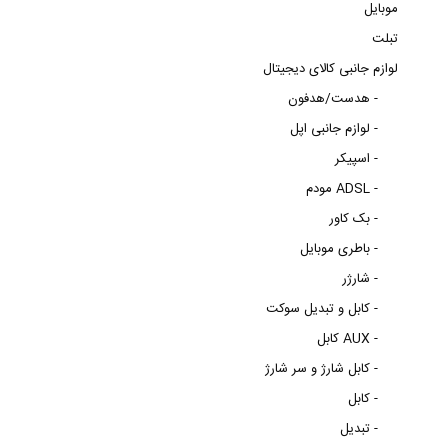
موبایل
تبلت
لوازم جانبی کالای دیجیتال
هدست/هدفون -
لوازم جانبی اپل -
اسپیکر -
مودم ADSL -
بک کاور -
باطری موبایل -
شارژر -
کابل و تبدیل سوکت -
کابل AUX -
کابل شارژ و سر شارژ -
کابل -
تبدیل -