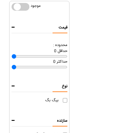
موجود
موجود
قیمت
محدوده :
حداقل
0
حداکثر
0
نوع
بیگ بگ
سازنده