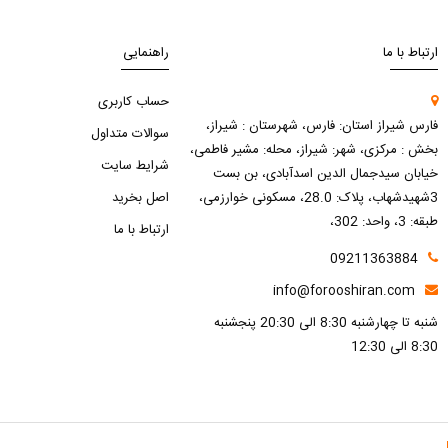
ارتباط با ما
راهنمایی
حساب کاربری
فارس شیراز استان: فارس، شهرستان : شیراز،
سوالات متداول
بخش : مرکزی، شهر: شیراز، محله: مشیر فاطمی،
شرایط سایت
خیابان سیدجمال الدین اسدآبادی، بن بست
3شهیدشهاب، پلاک: 28.0، مسکونی خوارزمی،
اصل بخرید
طبقه: 3، واحد: 302،
ارتباط با ما
09211363884
info@forooshiran.com
شنبه تا چهارشنبه 8:30 الی 20:30 پنجشنبه
8:30 الی 12:30