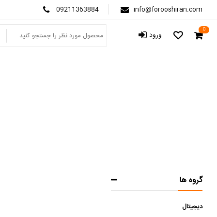
09211363884
info@forooshiran.com
0
ورود
گروه ها
دیجیتال