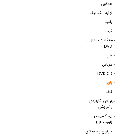
هدفون -
لوازم الکترنیک -
رادیو -
کیف -
دستگاه دیجیتال و
DVD -
هارد -
موبایل -
DVD CD -
پاور -
کاغذ -
نرم افزار کاربردی
وآموزشی -
بازی کامپیوتر
(اورجینال) -
کارتون وانیمیشن -