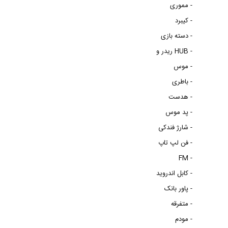
مموری -
کیبرد -
دسته بازی -
ریدر و HUB -
موس -
باطری -
هدست -
پد موس -
شارژ فندکی -
فن لپ تاپ -
FM -
کابل اندروید -
پاور بانک -
متفرقه -
مودم -