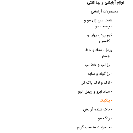
لوازم آرایشی و بهداشتی
محصولات آرایشی
تافت موو ژل مو و
چسب مو -
کرم پودر، پرایمر،
کانسیلر -
ریمل، مداد و خط
چشم -
رژ لب و خط لب -
رژ گونه و سایه -
لاک و لاک پاک کن -
مداد ابرو و ریمل ابرو -
پنکیک -
پاک کننده آرایش -
رنگ مو -
محصولات مناسب گریم