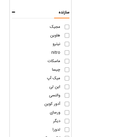
سازنده
مجیک
هاوین
نیترو
nitro
ماسکات
چیسا
میک آپ
این لی
والنسی
آدور کوین
ورسای
دیگر
لدورا