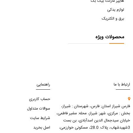
هایپر مارکت بیگ بگ
لوازم یدکی
برق و الکتریک
محصولات ویژه
ارتباط با ما
راهنمایی
حساب کاربری
فارس شیراز استان: فارس، شهرستان : شیراز،
سوالات متداول
بخش : مرکزی، شهر: شیراز، محله: مشیر فاطمی،
شرایط سایت
خیابان سیدجمال الدین اسدآبادی، بن بست
3شهیدشهاب، پلاک: 28.0، مسکونی خوارزمی،
اصل بخرید