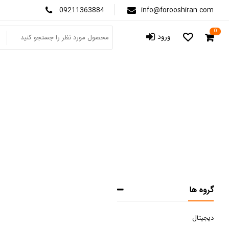
09211363884
info@forooshiran.com
0
ورود
گروه ها
دیجیتال