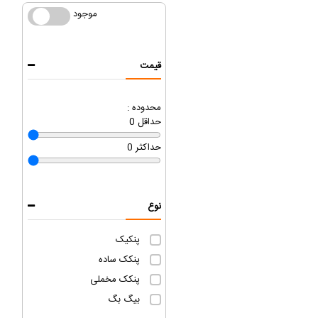
موجود
موجود
قیمت
محدوده :
حداقل
0
حداکثر
0
نوع
پنکیک
پنکک ساده
پنکک مخملی
بیگ بگ