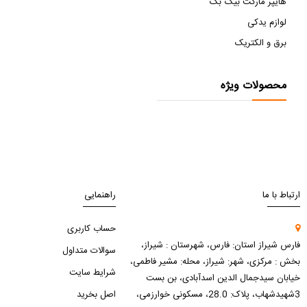
هایپر مارکت بیگ بگ
لوازم یدکی
برق و الکتریک
محصولات ویژه
ارتباط با ما
راهنمایی
حساب کاربری
فارس شیراز استان: فارس، شهرستان : شیراز،
سوالات متداول
بخش : مرکزی، شهر: شیراز، محله: مشیر فاطمی،
شرایط سایت
خیابان سیدجمال الدین اسدآبادی، بن بست
3شهیدشهاب، پلاک: 28.0، مسکونی خوارزمی،
اصل بخرید