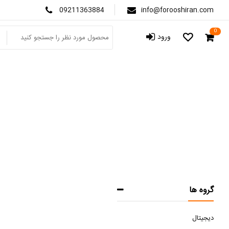
09211363884
info@forooshiran.com
0
ورود
م
ص
گروه ها
دیجیتال