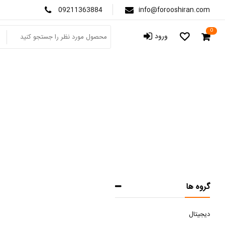
09211363884
info@forooshiran.com
0
ورود
گروه ها
دیجیتال