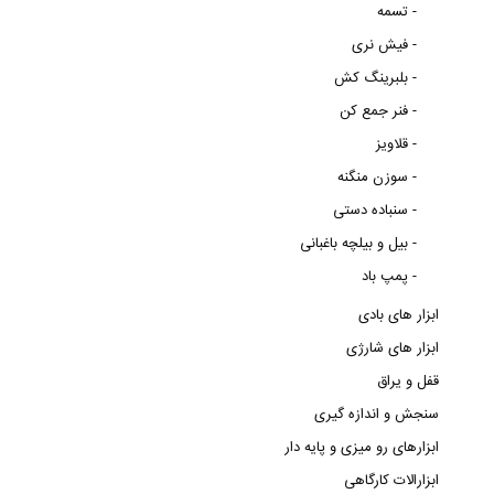
تسمه -
فیش نری -
بلبرینگ کش -
فنر جمع کن -
قلاویز -
سوزن منگنه -
سنباده دستی -
بیل و بیلچه باغبانی -
پمپ باد -
ابزار های بادی
ابزار های شارژی
قفل و یراق
سنجش و اندازه گیری
ابزارهای رو میزی و پایه دار
ابزارالات کارگاهی