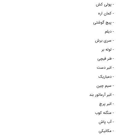
پولی کش -
کمان اره -
پیچ گوشتی -
دیلم -
سری برش -
لوله بر -
فنر قیچی -
انبر دست -
دمباریک -
سیم چین -
انبر آرماتور بند -
انبر پرچ -
منگنه کوب -
آب پاش -
مکانیکی -