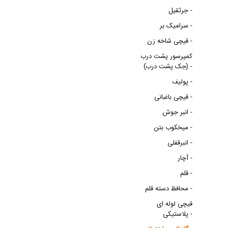
جرثقیل -
سرامیک بر -
قیچی شاخه زن -
کمپرسور پشت درب
(جک پشت درب) -
پولیف -
قیچی باغبانی -
انبر جوش -
میخکوب بتن -
انبرقفلی -
آچار -
قلم -
محافظ دسته قلم -
قیچی لوله ای
پلاستیکی -