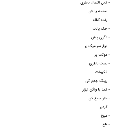
کابل اتصال باطری -
صفحه پالش -
رنده کناف -
جک پالت -
تگری پاش -
تیغ سرامیک بر -
موکت بر -
بست باطری -
انکرولت -
رینگ جمع کن -
کمد یا واگن ابزار -
خار جمع کن -
گردبر -
میخ -
قلع -