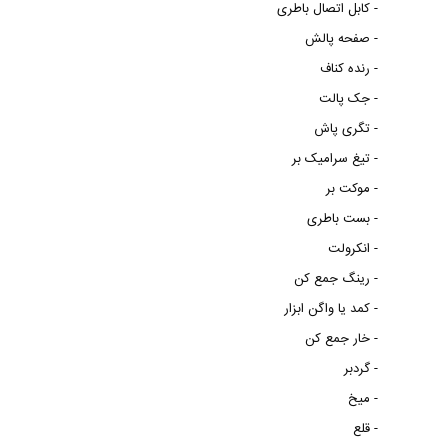
کابل اتصال باطری -
صفحه پالش -
رنده کناف -
جک پالت -
تگری پاش -
تیغ سرامیک بر -
موکت بر -
بست باطری -
انکرولت -
رینگ جمع کن -
کمد یا واگن ابزار -
خار جمع کن -
گردبر -
میخ -
قلع -