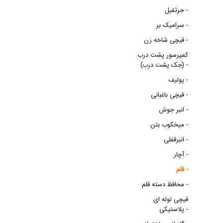
جرثقیل -
سرامیک بر -
قیچی شاخه زن -
کمپرسور پشت درب
(جک پشت درب) -
پولیف -
قیچی باغبانی -
انبر جوش -
میخکوب بتن -
انبرقفلی -
آچار -
قلم -
محافظ دسته قلم -
قیچی لوله ای
پلاستیکی -