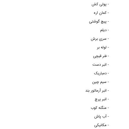
پولی کش -
کمان اره -
پیچ گوشتی -
دیلم -
سری برش -
لوله بر -
فنر قیچی -
انبر دست -
دمباریک -
سیم چین -
انبر آرماتور بند -
انبر پرچ -
منگنه کوب -
آب پاش -
مکانیکی -