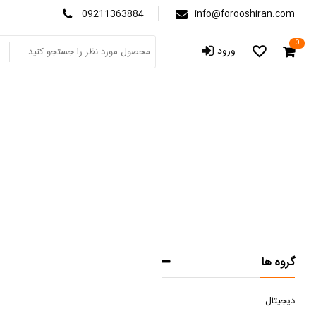
09211363884
info@forooshiran.com
0
ورود
گروه ها
دیجیتال