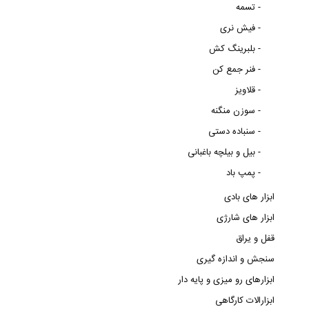
تسمه -
فیش نری -
بلبرینگ کش -
فنر جمع کن -
قلاویز -
سوزن منگنه -
سنباده دستی -
بیل و بیلچه باغبانی -
پمپ باد -
ابزار های بادی
ابزار های شارژی
قفل و یراق
سنجش و اندازه گیری
ابزارهای رو میزی و پایه دار
ابزارالات کارگاهی